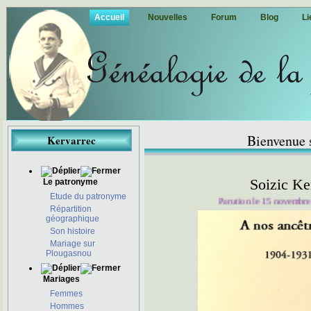
Accueil
Nouvelles
Forum
Blog
Li
Bienvenue s
Kervarrec
Soizic Ke
Le patronyme
Etude du patronyme
Parution le 15 novembre 202
Répartition
géographique
Son histoire
Mariage sur
Plougasnou
Mariages
Femmes
Hommes