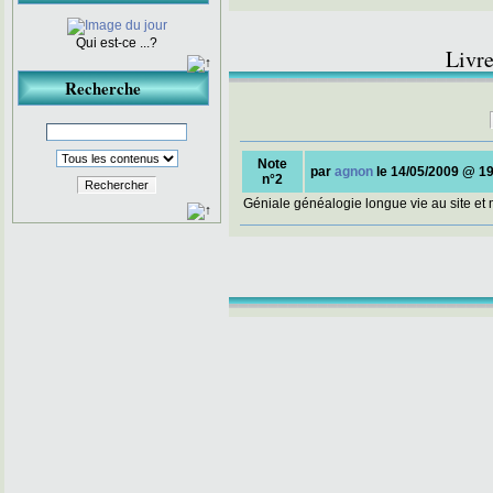
Amitiés généalogiques
Fanfan
Qui est-ce ...?
Livre
Recherche
Note
par
agnon
le 14/05/2009 @ 1
n°2
Rechercher
Géniale généalogie longue vie au site et 