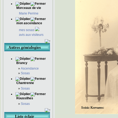
Morceaux de vie
Marie Perrine
mon ascendance
mes sosas
avis aux visiteurs
Autres généalogies
Brancy
»
Ascendance
»
Sosas
Chantrenne
»
Sosas
Roussilhes
»
Sosas
Liste éclair