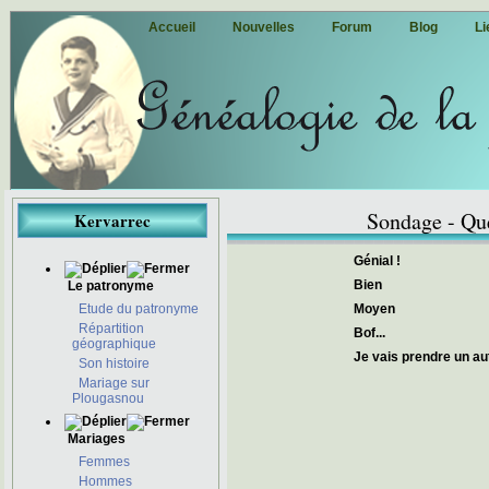
Accueil
Nouvelles
Forum
Blog
Li
Sondage - Que
Kervarrec
Génial !
Bien
Le patronyme
Etude du patronyme
Moyen
Répartition
Bof...
géographique
Je vais prendre un aut
Son histoire
Mariage sur
Plougasnou
Mariages
Femmes
Hommes