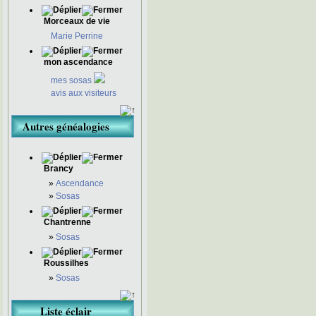
Morceaux de vie
Marie Perrine
mon ascendance
mes sosas
avis aux visiteurs
Autres généalogies
Brancy
»
Ascendance
»
Sosas
Chantrenne
»
Sosas
Roussilhes
»
Sosas
Liste éclair