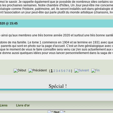
oi le savoir. Je rappelle également que je possède de nombreux sites certains sont
ans les prochaines semaines. Notre chambre d'hôtes, Un Jour peut-être me concern
logie comme l'histoire, patrimoine, art. Ils seront installés soit dans généalogie de
t l'association un jour peut-être qui parle plutôt du monde artistique (chansons, li
2020 @ 15:45
ite ainsi qu'aux membres une très bonne année 2020 et surtout une très bonne sant
l'histoire de ma famille. Le tome 1 commence en 1904 et se termine en 1931 avec qu
ds parents qui sont en photo sur la page d'accueil. C'est un livre généalogique av
rsque le moment de vous le faire connaître sera venu car j'en suis actuellement aux
e donne aussi quelques idées pour vous lancer personnellement dans la saga de v
1
[
2
3
4
5
6
7
8
]
Spécial !
Liens
Livre d'or
Haut