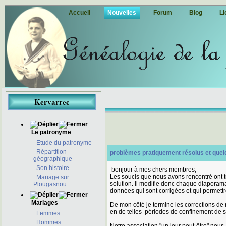
Accueil
Nouvelles
Forum
Blog
Li
Kervarrec
Le patronyme
Etude du patronyme
Répartition
problèmes pratiquement résolus et quelq
géographique
Son histoire
bonjour à mes chers membres,
Les soucis que nous avons rencontré ont 
Mariage sur
solution. Il modifie donc chaque diapora
Plougasnou
données qui sont corrigées et qui permett
Mariages
De mon côté je termine les corrections de 
en de telles périodes de confinement de se 
Femmes
Hommes