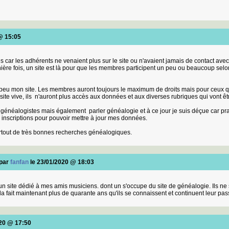
@ 15:05
 car les adhérents ne venaient plus sur le site ou n'avaient jamais de contact avec 
rnière fois, un site est là pour que les membres participent un peu ou beaucoup selo
 peu mon site. Les membres auront toujours le maximum de droits mais pour ceux q
 site vive, ils n'auront plus accès aux données et aux diverses rubriques qui vont ê
e généalogistes mais également parler généalogie et à ce jour je suis déçue car p
s inscriptions pour pouvoir mettre à jour mes données.
rtout de très bonnes recherches généalogiques.
 par
fanfan
le 23/01/2020 @ 18:03
t un site dédié à mes amis musiciens. dont un s'occupe du site de généalogie. Ils ne
a fait maintenant plus de quarante ans qu'ils se connaissent et continuent leur pa
020 @ 17:50