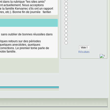
 dans la rubrique "les sites amis"
ent actuellement. Nous acceptons
 la famille Kervarrec s'ils ont un rapport
vres, etc.). Bonne fin de journée fanfan
é sans oublier de bonnes réussites dans
elques retours sur des périodes
ec quelques anecdotes, quelques
Vote !
 corrections. Le premier tome parle de
otre famille.
Résultats