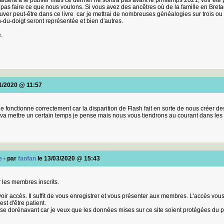
idera à le publier mais ce dernier ne sortira pas avant le printemps 2021, voir été pe
 pas faire ce que nous voulons. Si vous avez des ancêtres où de la famille en Breta
ouver peut-être dans ce livre car je mettrai de nombreuses généalogies sur trois 
du-doigt seront représentée et bien d'autres.
.
1/2020 @ 11:57
e fonctionne correctement car la disparition de Flash fait en sorte de nous créer de
 va mettre un certain temps je pense mais nous vous tiendrons au courant dans le
e
- par
fanfan
le 13/03/2020 @ 15:43
 les membres inscrits.
r accès. Il suffit de vous enregistrer et vous présenter aux membres. L'accès vou
st d'être patient.
se dorénavant car je veux que les données mises sur ce site soient protégées du p