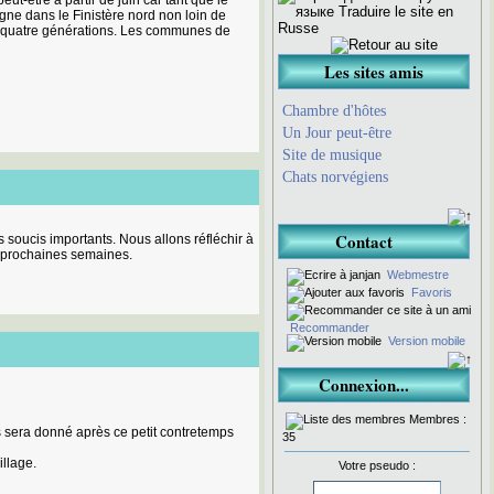
ut-être à partir de juin car tant que le
gne dans le Finistère nord non loin de
ou quatre générations. Les communes de
Les sites amis
Chambre d'hôtes
Un Jour peut-être
Site de musique
Chats norvégiens
Contact
s soucis importants. Nous allons réfléchir à
s prochaines semaines.
Webmestre
Favoris
Recommander
Version mobile
Connexion...
Membres :
s sera donné après ce petit contretemps
35
illage.
Votre pseudo :