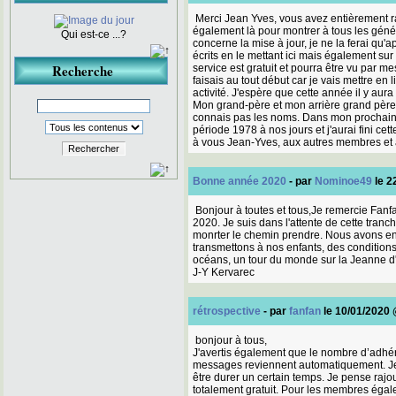
Merci Jean Yves, vous avez entièrement rai
également là pour montrer à tous les géné
Qui est-ce ...?
concerne la mise à jour, je ne la ferai qu'
écrits en le mettant ici mais également sur 
Recherche
service est gratuit et pourra être vu par 
faisais au tout début car je vais mettre en
activité. J'espère que cette année il y aur
Mon grand-père et mon arrière grand pèr
connais pas les noms. Dans mon prochain l
période 1978 à nos jours et j'aurai fini 
à vous Jean-Yves, aux autres membres et a
Rechercher
Bonne année 2020
- par
Nominoe49
le 2
Bonjour à toutes et tous,Je remercie Fanf
2020. Je suis dans l'attente de cette tran
monrter le chemin prendre. Nous avons enco
transmettons à nos enfants, des condition
océans, un tour du monde sur la Jeanne d'
J-Y Kervarec
rétrospective
- par
fanfan
le 10/01/2020
bonjour à tous,
J'avertis également que le nombre d’adhér
messages reviennent automatiquement. Je p
être durer un certain temps. Je pense rajou
totalement gratuit. Pour les membres égale