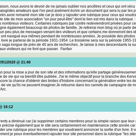
son, nous avons le devoir de ne jamais oublier nos ancêtres et ceux qui ont vécu av
alogistes amateurs que l'on peut aisément écrire un document qui sera lu par les 
après avoir remanié mon site car je dois y rajouter une rubrique pour ceux qui voudra
le site de mon association "un jour peut-être" dont le lien est mis dans la rubrique : l
mes nombreux visiteurs. Certaines rubriques par contre redeviendront privées pour c
 ligne également beaucoup de photos de famille. Je retirerai mon blog où je parle de
a un peu plus de messages venant des visiteurs et que certains me donneront des idée
e ont navigué eux mêmes pendant de nombreuses années. Je possède des photos 
ivre je parlerai de la période 1931-1954. Le troisième sera sur la période 1955-19
cette saga longue de près de 40 ans de recherches. Je laisse à mes descendants la 
ux visiteurs qui ne font que passer. Fanfan
2/01/2020 @ 21:40
an pour la mise a jour de son site et des informations qu'elle partage généreusem
che de vie qui va bientôt être publiée. J'ai le même objectif pour la branche des K
re la chance d'obtenir des brides d'histoire concernant la génération entre les de
s de vie qu'ils ne peuvent imaginer.Je retourne dans les carnets de campagne de m
Arc.
 @ 16:12
ents a diminué car j'ai supprimer certains membres pour la simple raison que leu
récise également que le site sera certainement en maintenance cette année car je
ter une rubrique pour les membres qui voudraient annoncer la sortie d'un livre. Il 
ment je peux éventuellement rajouter leur site personnel dans la rubrique "les sites