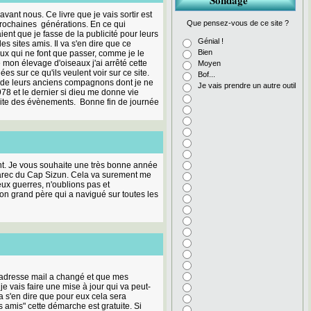
Sondage
ant nous. Ce livre que je vais sortir est
Que pensez-vous de ce site ?
prochaines générations. En ce qui
ient que je fasse de la publicité pour leurs
Génial !
es sites amis. Il va s'en dire que ce
Bien
eux qui ne font que passer, comme je le
 mon élevage d'oiseaux j'ai arrêté cette
Moyen
s sur ce qu'ils veulent voir sur ce site.
Bof...
de leurs anciens compagnons dont je ne
Je vais prendre un autre outil
78 et le dernier si dieu me donne vie
suite des évènements. Bonne fin de journée
ent. Je vous souhaite une très bonne année
ervarec du Cap Sizun. Cela va surement me
ux guerres, n'oublions pas et
on grand père qui a navigué sur toutes les
r adresse mail a changé et que mes
 vais faire une mise à jour qui va peut-
va s'en dire que pour eux cela sera
 amis" cette démarche est gratuite. Si