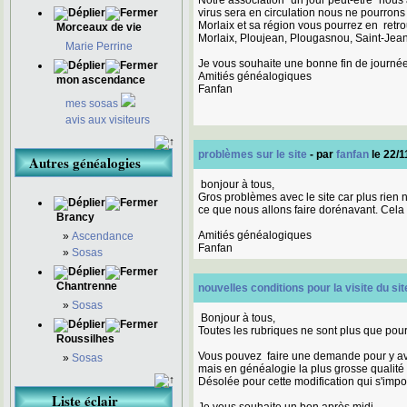
Notre association "un jour peut-être" nous a
virus sera en circulation nous ne pourrons
Morlaix et sa région vous pourrez en retr
Morceaux de vie
Morlaix, Ploujean, Plougasnou, Saint-Jean-
Marie Perrine
Je vous souhaite une bonne fin de journée
Amitiés généalogiques
mon ascendance
Fanfan
mes sosas
avis aux visiteurs
problèmes sur le site
- par
fanfan
le 22/1
Autres généalogies
bonjour à tous,
Gros problèmes avec le site car plus rien n
ce que nous allons faire dorénavant. Cela
Brancy
Amitiés généalogiques
»
Ascendance
Fanfan
»
Sosas
Chantrenne
nouvelles conditions pour la visite du sit
»
Sosas
Bonjour à tous,
Toutes les rubriques ne sont plus que pour
Roussilhes
Vous pouvez faire une demande pour y avoi
»
Sosas
mais en généalogie la plus grosse qualité e
Désolée pour cette modification qui s'impo
Liste éclair