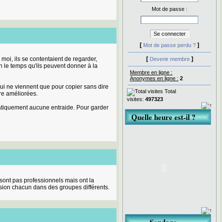
Mot de passe :
[
]
Mot de passe perdu ?
moi, ils se contentaient de regarder,
[
]
Devenir membre
n le temps qu'ils peuvent donner à la
Membre en ligne :
Anonymes en ligne :
2
ui ne viennent que pour copier sans dire
Total
tre améliorées.
visites:
497323
ratiquement aucune entraide. Pour garder
Quelle heure est-il ?
 sont pas professionnels mais ont la
ssion chacun dans des groupes différents.