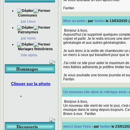
Je vous souhaite un bon après midi.
Fanfan
Communes
Mise au point
- par
fanfan
le 13/03/2020 
par Lieux
Bonjour à tous,
Patronymes
Aujourd'hui j'ai supprimé quelques comptes
par noms
copier et partir. Je le redis encore une de
généalogie et aux autres généalogistes.
Mariages finistèriens
Je suis donc à la veille de chambouler un
un merci à ceux qui travaillent pour que le
liste alpha.
J'ai créé ce site pour aider le maximum d
mes fidèles adhérents je préfère limiter le
Hommages
Je vous souhaite une bonne journée et su
Fanfan
Cliquer sur la photo
Un nouveau site dans la rubrique amis
-
Bonjour à tous,
Un nouveau site vient de voir le jour, c'es
musique dans le sang depuis toujours. Cel
Bravo à eux. Fanfan
Découverte
merci Jean Yves
- par
fanfan
le 23/01/2