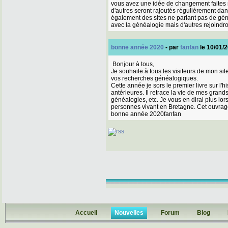
vous avez une idée de changement faites m
d'autres seront rajoutés régulièrement d
également des sites ne parlant pas de généa
avec la généalogie mais d'autres rejoindron
bonne année 2020
- par
fanfan
le 10/01/
Bonjour à tous,
Je souhaite à tous les visiteurs de mon s
vos recherches généalogiques.
Cette année je sors le premier livre sur 
antérieures. Il retrace la vie de mes gran
généalogies, etc. Je vous en dirai plus lo
personnes vivant en Bretagne. Cet ouvrag
bonne année 2020fanfan
Accueil
Nouvelles
Forum
Blog